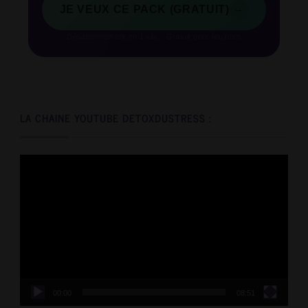
→
JE VEUX CE PACK (GRATUIT)
Désabonnement en 1 clic · Gratuit pour toujours
LA CHAINE YOUTUBE DETOXDUSTRESS :
Video
Player
00:00
08:51