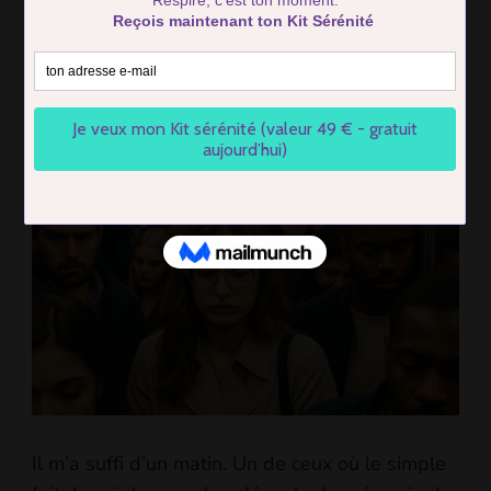
Stress dans les transports en
commun : 7 astuces qui m’ont
sauvé la tête (et le moral)
BY
FIRMIN COTTIER
UPDATED ON
5 AUGUST 2025
Il m’a suffi d’un matin. Un de ceux où le simple