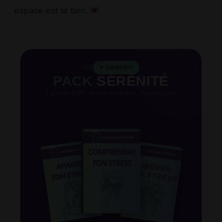
espace est le tien.
49€
✦ GRATUIT
PACK
SÉRÉNITÉ
3 guides PDF · Accès immédiat · Aucun spam