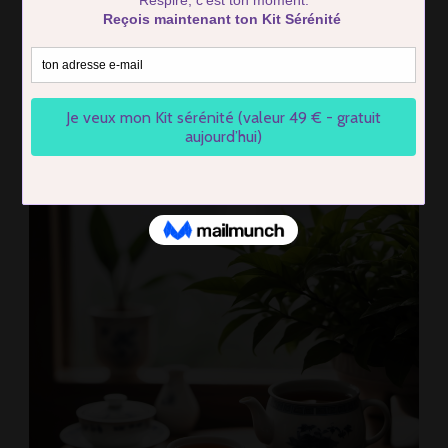
Retrouver Énergie et
Sérénité
BY
FIRMIN COTTIER
ON
2 COMMENTS
UPDATED ON
12 FEBRUARY 2025
COMMENT
MA
ROUTINE
MATINALE
M’A
AIDÉE
À
RETROUVER
ÉNERGIE
ET
SÉRÉNITÉ