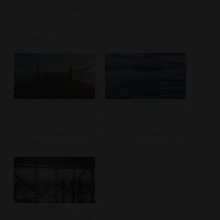
Conscience : 5 Techniques
Prouvées pour Retrouver
Calme et Équilibre au
Quotidien
Gestion du Stress le
Gestion du Stress le
Lundi : 8 Techniques Anti-
Lundi : 8 Techniques Anti-
Stress Prouvées pour
Stress Prouvées pour
Dompter l’Anxiété de la
Dompter l’Anxiété de la
Semaine
Semaine
Méditation Pleine
Conscience : 5 Techniques