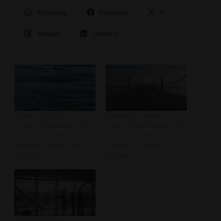
WhatsApp
Facebook
X
Threads
LinkedIn
Gestion du Stress le
Gestion du Stress le
Lundi : 8 Techniques Anti-
Lundi : 8 Techniques Anti-
Stress Prouvées pour
Stress Prouvées pour
Dompter l’Anxiété de la
Dompter l’Anxiété de la
Semaine
Semaine
Méditation Pleine