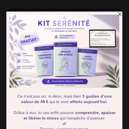
Detox Du
Des solutions simple pour retrouver calme et serénité
Stress
Home
Routine
Comment Ma Routine Matinale M’a Aidée à Retrouver Énergie
et Sérénité
Comment Ma Routine
Matinale M’a Aidée à