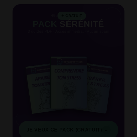
49€
✦ GRATUIT
PACK
SÉRÉNITÉ
3 guides PDF · Accès immédiat · Aucun spam
→
JE VEUX CE PACK (GRATUIT)