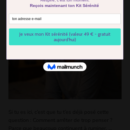
Comment arrêter de trop penser
en 5 étapes concrètes
BY
FIRMIN COTTIER
UPDATED ON
17 FEBRUARY 2026
Si tu es ici, c’est que tu t’es déjà posé cette
question : Comment arrêter de trop penser ?
Parce que beaucoup continuent à ruminer, …