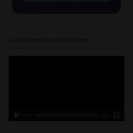
Désabonnement en 1 clic · Gratuit pour toujours
LA CHAINE YOUTUBE DETOXDUSTRESS :
Video
Player
00:00
08:51