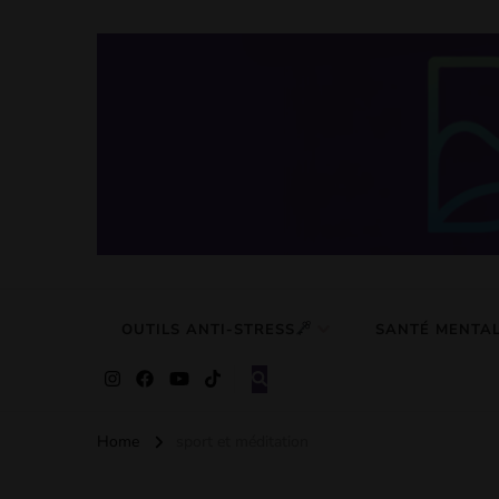
Detox Du S
Des solutions simple pour retrouver calme et serénité
OUTILS ANTI-STRESS
SANTÉ MENTA
Home
sport et méditation