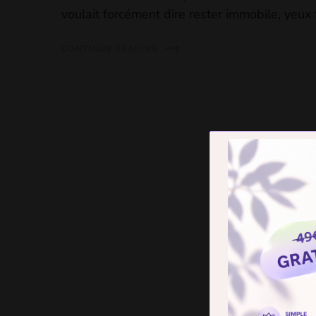
voulait forcément dire rester immobile, yeux
CONTINUE READING