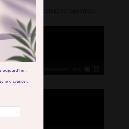
LA CHAINE YOUTUBE DETOXDUSTRESS :
Video
Player
00:00
08:51
Video
Player