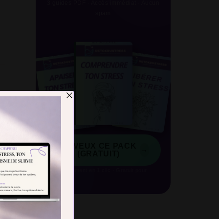
3 guides PDF · Accès immédiat · Aucun
spam
JE VEUX CE PACK
→
(GRATUIT)
Désabonnement en 1 clic · Gratuit pour
toujours