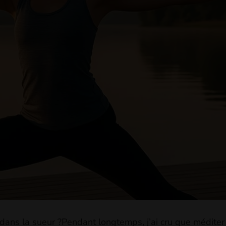
… dans la sueur ?Pendant longtemps, j’ai cru que méditer