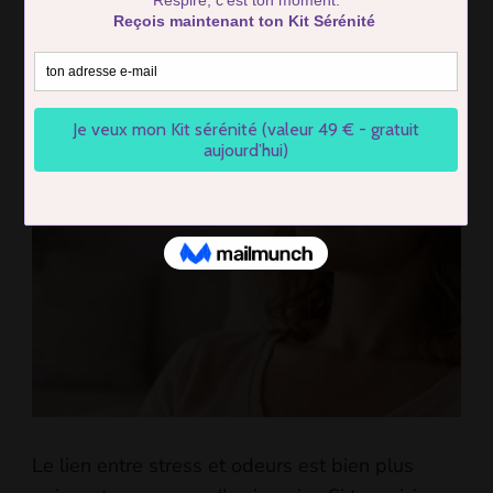
Stress et odeurs : pourquoi ces
odeurs vont calmer ton stress
immédiatement
BY
FIRMIN COTTIER
UPDATED ON
19 DECEMBER 2025
Le lien entre stress et odeurs est bien plus