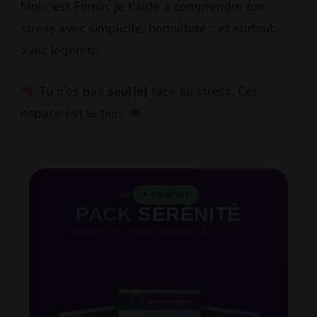
Moi c’est Firmin, je t’aide à comprendre ton
stress avec simplicité, honnêteté… et surtout,
avec légèreté.
Tu n’es pas
seul(e)
face au stress. Cet
espace est le tien.
49€
✦ GRATUIT
PACK
SÉRÉNITÉ
3 guides PDF · Accès immédiat · Aucun spam