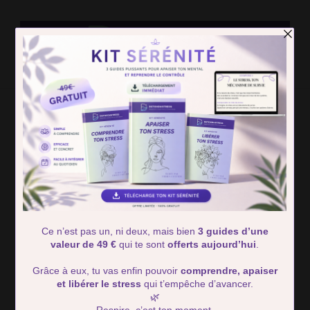
Detox Du
Des solutions simple pour retrouver calme et serénité
Stress
Home
odorat
odorat
Showing: 1 - 2 of 2 RESULTS