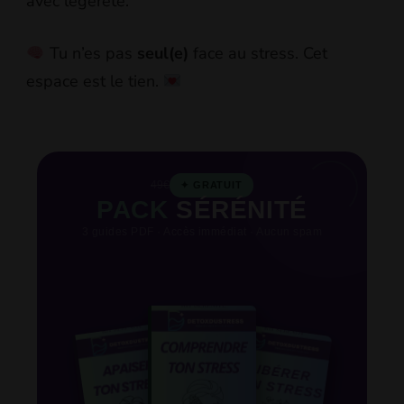
avec légèreté.
Tu n’es pas
seul(e)
face au stress. Cet
espace est le tien.
49€
✦ GRATUIT
PACK
SÉRÉNITÉ
3 guides PDF · Accès immédiat · Aucun spam