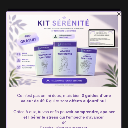
Detox Du
Des solutions simple pour retrouver calme et serénité
Stress
Home
marche
marche
Showing: 1 - 4 of 4 RESULTS