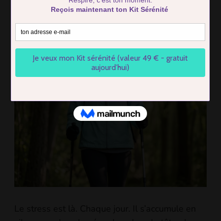
Les 5 raisons pour lesquelles la
marche nordique apaise le
stress et booste ton mental
BY
FIRMIN COTTIER
UPDATED ON
4 APRIL 2026
Le stress est là. Chaque jour. Il s’accumule en