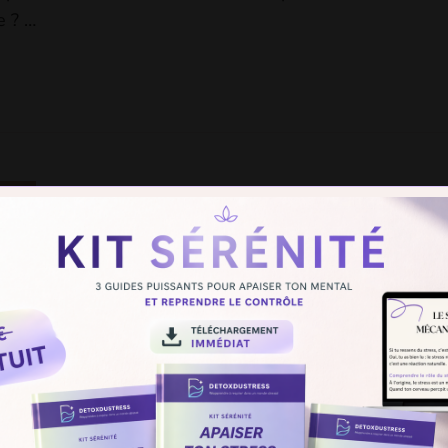
e ? …