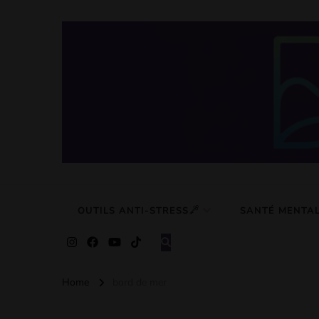
Detox Du S
Des solutions simple pour retrouver calme et serénité
OUTILS ANTI-STRESS
SANTÉ MENTA
Home
bord de mer