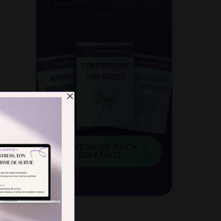
3 guides PDF · Accès immédiat · Aucun
spam
JE VEUX CE PACK
→
(GRATUIT)
Désabonnement en 1 clic · Gratuit pour
toujours