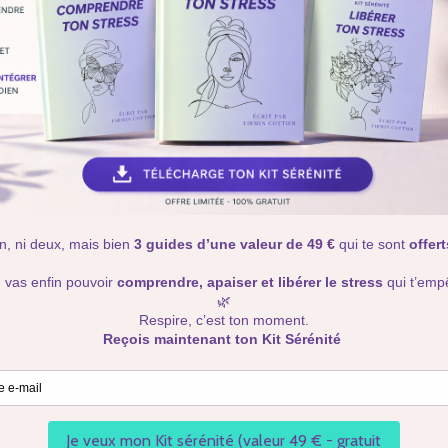
Mer
te
s mes
 une