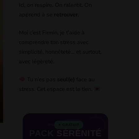
Ici, on respire. On ralentit. On
apprend à se
retrouver
.
Moi c’est Firmin, je t’aide à
comprendre ton stress avec
simplicité, honnêteté… et surtout,
avec légèreté.
Tu n’es pas
seul(e)
face au
stress. Cet espace est le tien.
49€
✦ GRATUIT
PACK
SÉRÉNITÉ
n