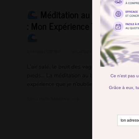
Méditation au Bord de la 
: Mon Expérience Transforman
BY
FIRMIN COTTIER
UPDATED ON
10 MARCH 2025
L’air salé, le bruit des vagues, le sable sou
pieds… La méditation au bord de la mer est
expérience que je n’oublierai jamais. …
CONTINUE READING