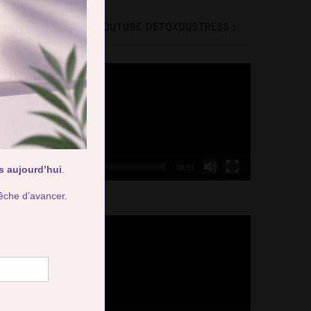
LA CHAINE YOUTUBE DETOXDUSTRESS :
Video
Player
00:00
08:51
Video
Player