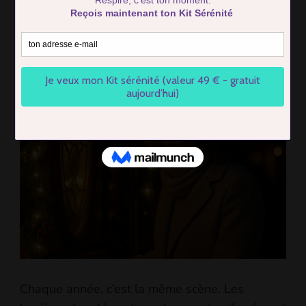
Anxiété sociale Noël : pourquoi
cette période t’angoisse (et
comment vraiment t’apaiser)
BY
FIRMIN COTTIER
UPDATED ON
2 DECEMBER 2025
Chaque année, c’est la même scène. Les