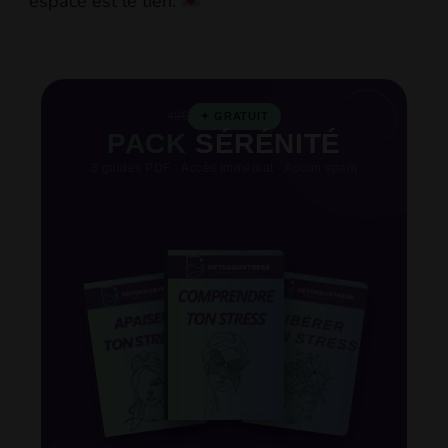
espace est le tien.
49€
✦ GRATUIT
PACK
SÉRÉNITÉ
3 guides PDF · Accès immédiat · Aucun spam