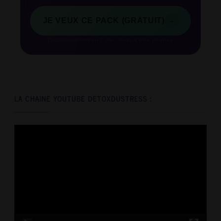
→
JE VEUX CE PACK (GRATUIT)
Désabonnement en 1 clic · Gratuit pour toujours
LA CHAINE YOUTUBE DETOXDUSTRESS :
Video
Player