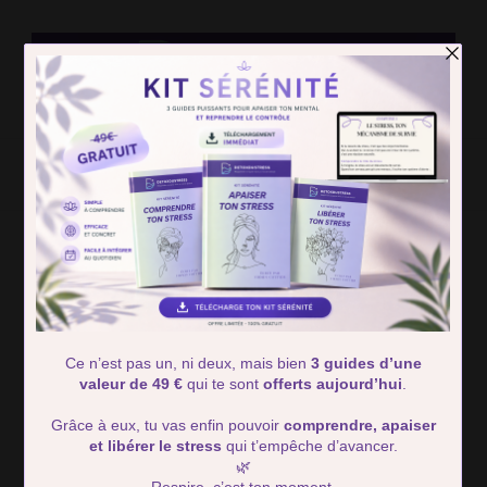
Detox Du
Des solutions simple pour retrouver calme et serénité
Stress
Home
anxiété noël
anxiété noël
Showing: 1 - 1 of 1 RESULTS