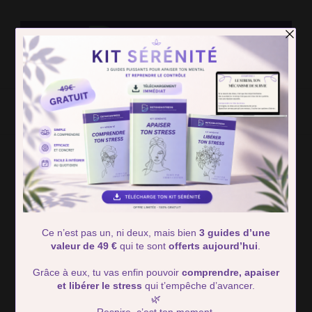
Detox Du
Des solutions simple pour retrouver calme et serénité
Stress
Home
Routine
Gestion du Stress le Lundi : 8 Techniques Anti-Stress
Prouvées pour Dompter l’Anxiété de la Semaine
Gestion du Stress le
Lundi : 8 Techniques