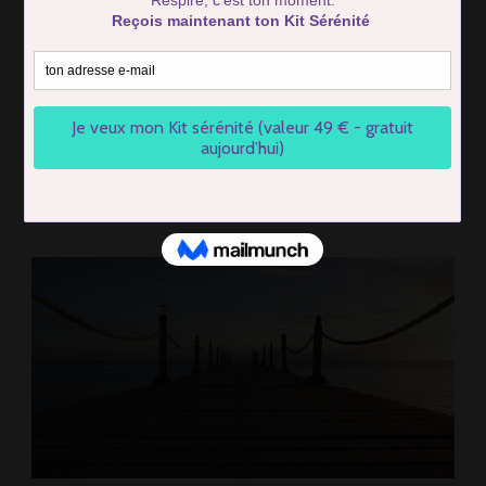
Anti-Stress Prouvées
pour Dompter l’Anxiété
de la Semaine
BY
FIRMIN COTTIER
1 JUNE 2026
ON
LEAVE A COMMENT
GESTION
DU
STRESS
LE
LUNDI
:
8
TECHNIQUES
ANTI-
STRESS
PROUVÉES
POUR
DOMPTER
L’ANXIÉTÉ
DE