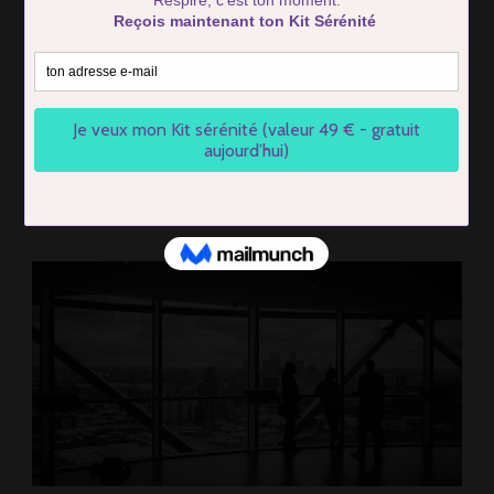
Techniques Prouvées
pour Retrouver Calme et
Équilibre au Quotidien
BY
FIRMIN COTTIER
27 MAY 2026
ON
LEAVE A COMMENT
MÉDITATION
PLEINE
CONSCIENCE
:
5
TECHNIQUES
PROUVÉES
POUR
RETROUVER
CALME
ET
ÉQUILIBRE
AU
QUOTIDIEN