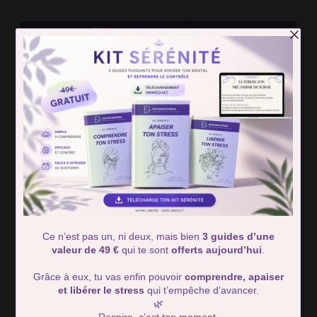
Detox Du
Des solutions simple pour retrouver calme et serénité
Stress
Home
Routine
Méditation Pleine Conscience : 5 Techniques Prouvées pour
Retrouver Calme et Équilibre au Quotidien
Méditation Pleine
Conscience : 5