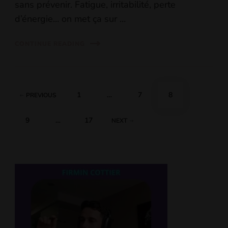
sans prévenir. Fatigue, irritabilité, perte
d’énergie… on met ça sur …
CONTINUE READING
Posts
PAGE
PAGE
PAGE
1
…
7
8
PREVIOUS
pagination
PAGE
PAGE
9
…
17
NEXT