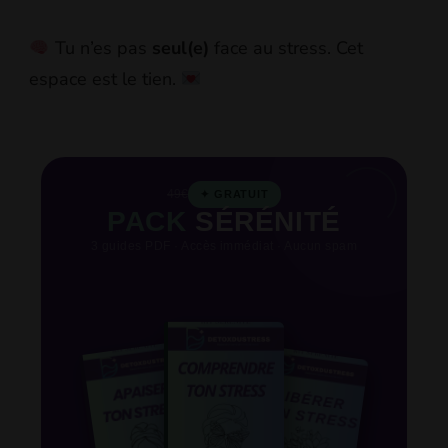
Tu n’es pas
seul(e)
face au stress. Cet
espace est le tien.
49€
✦ GRATUIT
PACK
SÉRÉNITÉ
3 guides PDF · Accès immédiat · Aucun spam