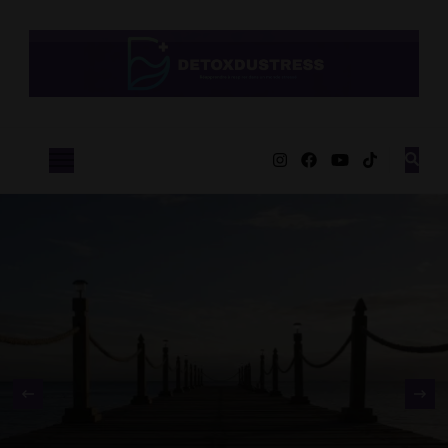
Detox Du
Des solutions simple pour retrouver calme et serénité
Stress
‹